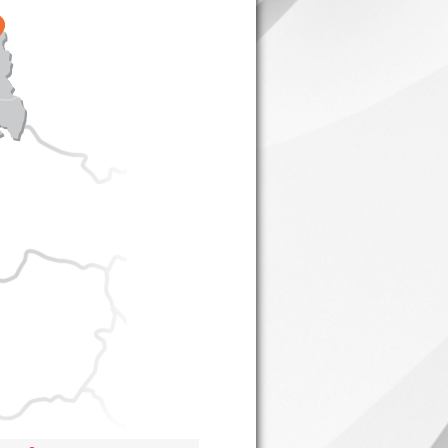
®
®
®