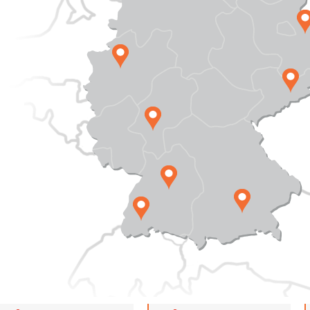
®
®
®
®