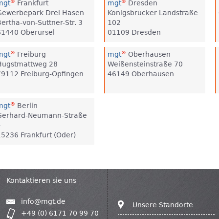
®
®
mgt
Frankfurt
mgt
Dresden
Gewerbepark Drei Hasen
Königsbrücker Landstraße
Bertha-von-Suttner-Str. 3
102
61440 Oberursel
01109 Dresden
®
®
mgt
Freiburg
mgt
Oberhausen
Hugstmattweg 28
Weißensteinstraße 70
79112 Freiburg-Opfingen
46149 Oberhausen
®
mgt
Berlin
Gerhard-Neumann-Straße
4
15236 Frankfurt (Oder)
Kontaktieren sie uns
info@mgt.de
Unsere Standorte
+49 (0) 6171 70 99 70