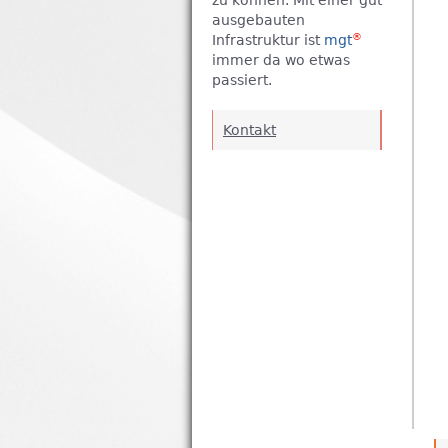
zu können. Mit einer gut
ausgebauten
®
Infrastruktur ist
mgt
immer da wo etwas
passiert.
Kontakt