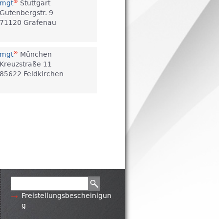
®
mgt
Stuttgart
Gutenbergstr. 9
71120 Grafenau
®
mgt
München
Kreuzstraße 11
85622 Feldkirchen
Search form
Freistellungsbescheinigun
g